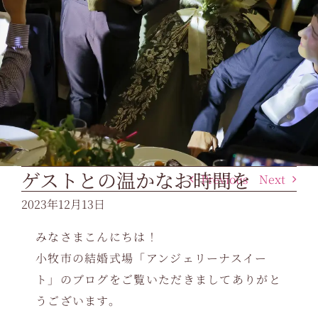
ゲストとの温かなお時間を
Previous
Next
2023年12月13日
みなさまこんにちは！
小牧市の結婚式場「アンジェリーナスイー
ト」のブログをご覧いただきましてありがと
うございます。