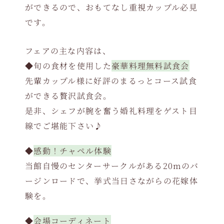
ができるので、おもてなし重視カップル必見
です。
フェアの主な内容は、
◆旬の食材を使用した
豪華料理無料試食会
先輩カップル様に好評のまるっとコース試食
ができる贅沢試食会。
是非、シェフが腕を奮う婚礼料理をゲスト目
線でご堪能下さい♪
◆
感動！チャペル体験
当館自慢のセンターサークルがある20mのバ
ージンロードで、挙式当日さながらの花嫁体
験を。
◆
会場コーディネート