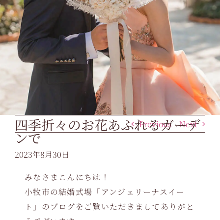
四季折々のお花あふれるガーデ
Previous
Next
ンで
2023年8月30日
みなさまこんにちは！
小牧市の結婚式場「アンジェリーナスイー
ト」のブログをご覧いただきましてありがと