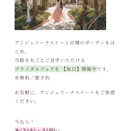
アンジェリーナスイート自慢のガーデンをは
じめ、
当館を丸ごとご見学いただける
ブライダルフェアを 【毎日】開催中
です。
※無料／要予約
お気軽に、アンジェリーナスイートをご体感
ください。
今なら！
９/２(土)・３(日)
に、